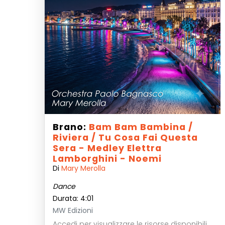
Brano:
Bam Bam Bambina /
Riviera / Tu Cosa Fai Questa
Sera - Medley Elettra
Lamborghini - Noemi
Di
Mary Merolla
Dance
Durata: 4:01
MW Edizioni
Accedi per visualizzare le risorse disponibili