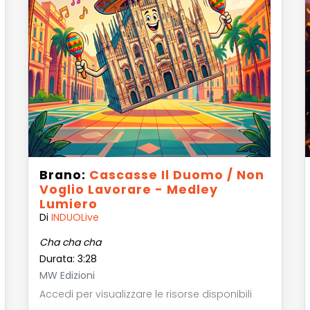
Brano:
Cascasse Il Duomo / Non
Voglio Lavorare - Medley
Lumiero
Di
INDUOLive
Cha cha cha
Durata: 3:28
MW Edizioni
Accedi per visualizzare le risorse disponibili