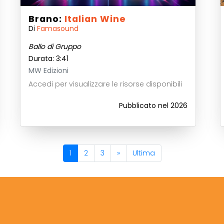
Brano:
Italian Wine
Di
Famasound
Ballo di Gruppo
Durata: 3:41
MW Edizioni
Accedi per visualizzare le risorse disponibili
Pubblicato nel 2026
1
2
3
»
Ultima