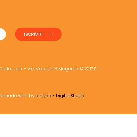
ISCRIVITI
Carlo s.a.s. - Via Marconi 8 Magenta © 2017 P.I.
ite made with
by
.ahead - Digital Studio