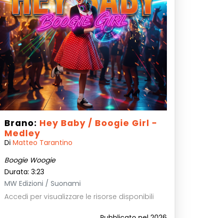
Brano:
Hey Baby / Boogie Girl -
Medley
Di
Matteo Tarantino
Boogie Woogie
Durata: 3:23
MW Edizioni / Suonami
Accedi per visualizzare le risorse disponibili
Pubblicato nel 2026