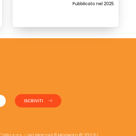
Pubblicato nel 2025
ISCRIVITI
Carlo s.a.s. - Via Marconi 8 Magenta © 2017 P.I.